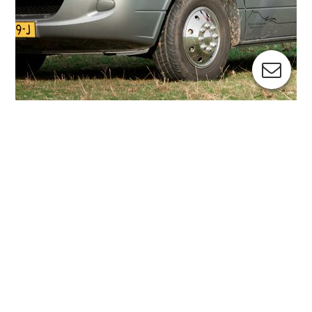
Daniëlle Hoogstraten
Lees meer
over ons
: