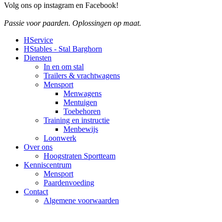
Volg ons op instagram en Facebook!
Passie voor paarden. Oplossingen op maat.
HService
HStables - Stal Barghorn
Diensten
In en om stal
Trailers & vrachtwagens
Mensport
Menwagens
Mentuigen
Toebehoren
Training en instructie
Menbewijs
Loonwerk
Over ons
Hoogstraten Sportteam
Kenniscentrum
Mensport
Paardenvoeding
Contact
Algemene voorwaarden